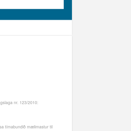
agslaga nr. 123/2010:
isa tímabundið mælimastur til