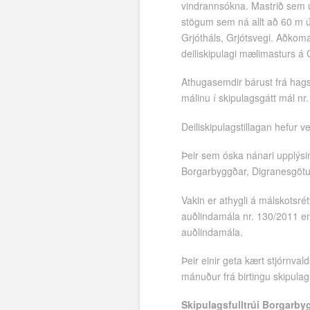
vindrannsókna. Mastrið sem u
stögum sem ná allt að 60 m ú
Grjótháls, Grjótsvegi. Aðkom
deiliskipulagi mælimasturs á G
Athugasemdir bárust frá hag
málinu í skipulagsgátt mál nr
Deiliskipulagstillagan hefur 
Þeir sem óska nánari upplýsin
Borgarbyggðar, Digranesgötu
Vakin er athygli á málskotsr
auðlindamála nr. 130/2011 en
auðlindamála.
Þeir einir geta kært stjórnv
mánuður frá birtingu skipulag
Skipulagsfulltrúi Borgarby