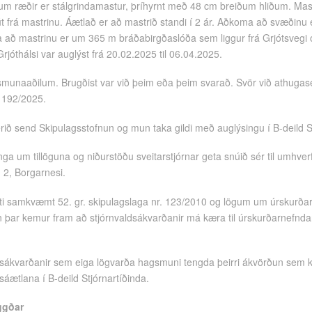
m ræðir er stálgrindamastur, þríhyrnt með 48 cm breiðum hliðum. Mastr
t frá mastrinu. Áætlað er að mastrið standi í 2 ár. Aðkoma að svæðinu 
a að mastrinu er um 365 m bráðabirgðaslóða sem liggur frá Grjótsvegi o
rjóthálsi var auglýst frá 20.02.2025 til 06.04.2025.
smunaaðilum. Brugðist var við þeim eða þeim svarað. Svör við athuga
. 192/2025.
verið send Skipulagsstofnun og mun taka gildi með auglýsingu í B-deild S
ga um tillöguna og niðurstöðu sveitarstjórnar geta snúið sér til umhverf
 2, Borgarnesi.
étti samkvæmt 52. gr. skipulagslaga nr. 123/2010 og lögum um úrskurða
 þar kemur fram að stjórnvaldsákvarðanir má kæra til úrskurðarnefnda
aldsákvarðanir sem eiga lögvarða hagsmuni tengda þeirri ákvörðun sem 
sáætlana í B-deild Stjórnartíðinda.
ggðar