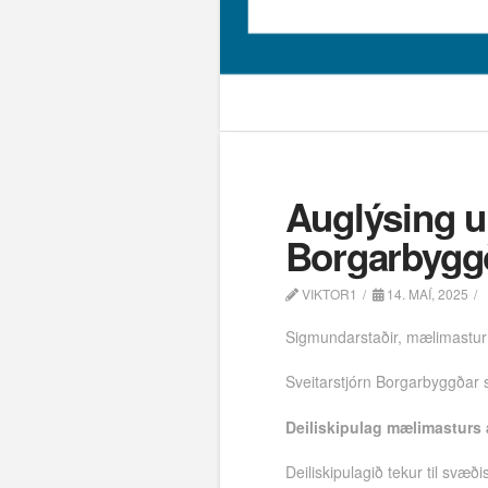
Auglýsing u
Borgarbyggð
VIKTOR1
14. MAÍ, 2025
Sigmundarstaðir, mælimastur 
Sveitarstjórn Borgarbyggðar 
Deiliskipulag mælimasturs 
Deiliskipulagið tekur til svæ