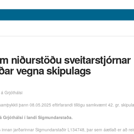
m niðurstöðu sveitarstjórnar
ar vegna skipulags
á Grjóthálsi
samþykkti þann 08.05.2025 eftirfarandi tillögu samkvæmt 42. gr. skipul
á Grjóthálsi í landi Sigmundarstaða.
ðis innan jarðarinnar Sigmundarstaðir L134748, þar sem áætlað er að re