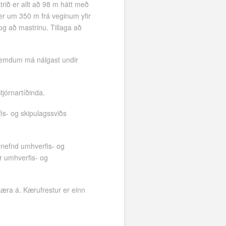
ið er allt að 98 m hátt með
er um 350 m frá veginum yfir
g að mastrinu. Tillaga að
semdum má nálgast undir
tjórnartíðinda.
is- og skipulagssviðs
rnefnd umhverfis- og
r umhverfis- og
kæra á. Kærufrestur er einn