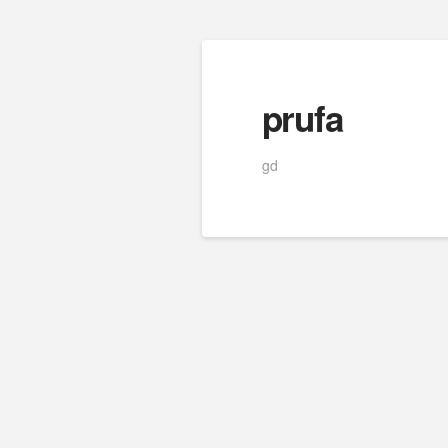
prufa
gd