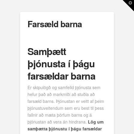
T
t
W
Farsæld barna
Samþætt
þjónusta í þágu
farsældar barna
Er skipulögð og samfelld þjónusta sem
hefur það að markmiði að stuðla að
farsæld barns. Þjónustan er veitt af þeim
þjónustuveitendum sem eru best til þess
fallnir að mæta þörfum barns og á
þjónustan að vera án hindrana.
Lög um
samþætta þjónustu í þágu farsældar