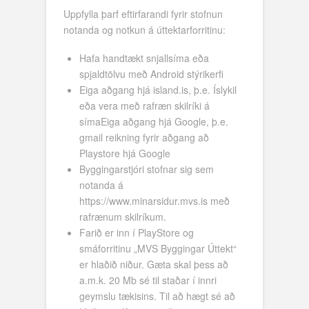
Uppfylla þarf eftirfarandi fyrir stofnun
notanda og notkun á úttektarforritinu:
Hafa handtækt snjallsíma eða
spjaldtölvu með Android stýrikerfi
Eiga aðgang hjá island.is, þ.e. Íslykil
eða vera með rafræn skilríki á
símaEiga aðgang hjá Google, þ.e.
gmail reikning fyrir aðgang að
Playstore hjá Google
Byggingarstjóri stofnar sig sem
notanda á
https://www.minarsidur.mvs.is með
rafrænum skilríkum.
Farið er inn í PlayStore og
smáforritinu „MVS Byggingar Úttekt“
er hlaðið niður. Gæta skal þess að
a.m.k. 20 Mb sé til staðar í innri
geymslu tækisins. Til að hægt sé að