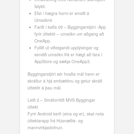
Íslykli.
Efst í hægra horni er smellt á
Umsóknir.
Farið í kafla 09 – Byggingarstjóri -App
fyrir úttektir – umsókn um aðgang að
OneApp.
Fyllið út viðeigandi upplýsingar og
sendið umsókn.Þá er hægt að fara í
AppStore og sækja OneApp3.
Byggingarstjóri sér hvaða mál hann er
skráður á hjá embættinu og getur skráð
úttektir á þau mál.
Leið 2 – Smáforritið MVS Byggingar
úttekt
Fyrir Android kerfi (eins og er), skal nota
úttektarapp frá Húsnæðis- og
mannvirkjastofnun.