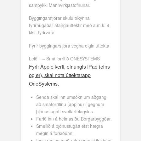
samþykki Mannvirkjastofnunar.
Byggingarstjórar skulu tilkynna
fyrirhugaðar áfangaúttektir með a.m.k. 4
klst. fyrirvara.
Fyrir byggingarstjóra vegna eigin úttekta
Leið 1 – Smáfforritið ONESYSTEMS
Fyrir Apple kerfi, einungis IPad (eins
og er), skal nota úttektarapp
OneSystems.
Senda skal inn umsókn um aðgang
að smáforritinu (appinu) í gegnum
þjónustugátt sveitarfélagsins.
Farið inn á heimasíðu Borgarbyggðar.
Smellið á þjónustugátt efst hægra
megin á forsíðunni.
Innskráning með rafrænum skilríkjum/