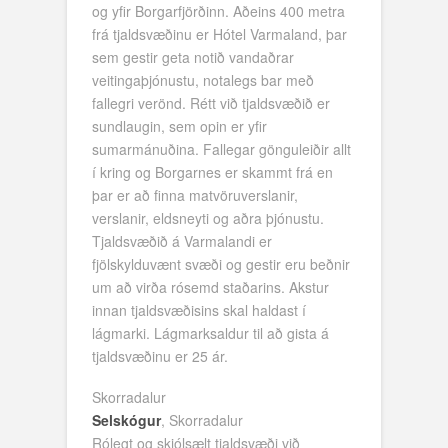
og yfir Borgarfjörðinn. Aðeins 400 metra
frá tjaldsvæðinu er Hótel Varmaland, þar
sem gestir geta notið vandaðrar
veitingaþjónustu, notalegs bar með
fallegri verönd. Rétt við tjaldsvæðið er
sundlaugin, sem opin er yfir
sumarmánuðina. Fallegar gönguleiðir allt
í kring og Borgarnes er skammt frá en
þar er að finna matvöruverslanir,
verslanir, eldsneyti og aðra þjónustu.
Tjaldsvæðið á Varmalandi er
fjölskylduvænt svæði og gestir eru beðnir
um að virða rósemd staðarins. Akstur
innan tjaldsvæðisins skal haldast í
lágmarki. Lágmarksaldur til að gista á
tjaldsvæðinu er 25 ár.
Skorradalur
Selskógur
, Skorradalur
Rólegt og skjólsælt tjaldsvæði við