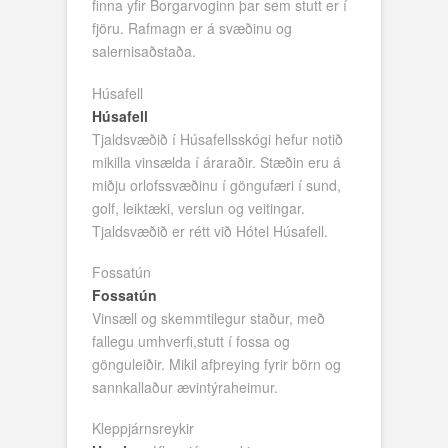
finna yfir Borgarvoginn þar sem stutt er í
fjöru. Rafmagn er á svæðinu og
salernisaðstaða.
Húsafell
Húsafell
Tjaldsvæðið í Húsafellsskógi hefur notið
mikilla vinsælda í áraraðir. Stæðin eru á
miðju orlofssvæðinu í göngufæri í sund,
golf, leiktæki, verslun og veitingar.
Tjaldsvæðið er rétt við Hótel Húsafell.
Fossatún
Fossatún
Vinsæll og skemmtilegur staður, með
fallegu umhverfi,stutt í fossa og
gönguleiðir. Mikil afþreying fyrir börn og
sannkallaður ævintýraheimur.
Kleppjárnsreykir