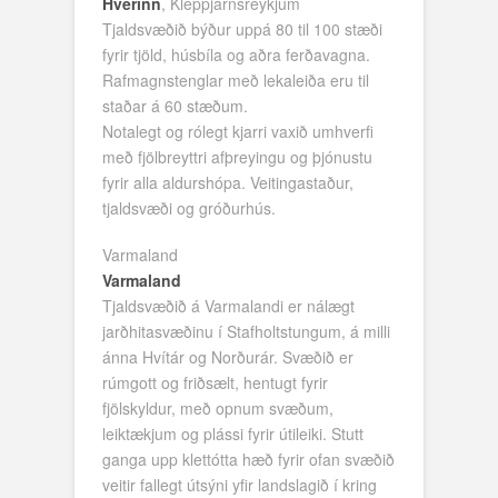
Hverinn
,
Kleppjárnsreykjum
Tjaldsvæðið býður uppá 80 til 100 stæði
fyrir tjöld, húsbíla og aðra ferðavagna.
Rafmagnstenglar með lekaleiða eru til
staðar á 60 stæðum.
Notalegt og rólegt kjarri vaxið umhverfi
með fjölbreyttri afþreyingu og þjónustu
fyrir alla aldurshópa. Veitingastaður,
tjaldsvæði og gróðurhús.
Varmaland
Varmaland
Tjaldsvæðið á Varmalandi er nálægt
jarðhitasvæðinu í Stafholtstungum, á milli
ánna Hvítár og Norðurár. Svæðið er
rúmgott og friðsælt, hentugt fyrir
fjölskyldur, með opnum svæðum,
leiktækjum og plássi fyrir útileiki. Stutt
ganga upp klettótta hæð fyrir ofan svæðið
veitir fallegt útsýni yfir landslagið í kring