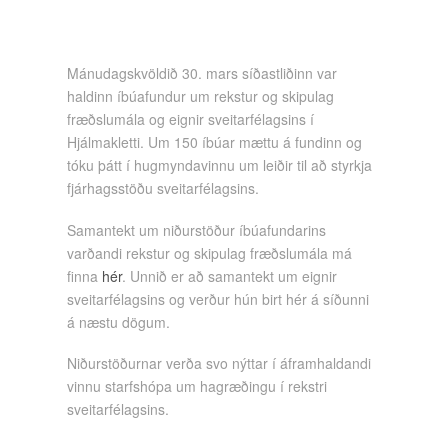
Mánudagskvöldið 30. mars síðastliðinn var
haldinn íbúafundur um rekstur og skipulag
fræðslumála og eignir sveitarfélagsins í
Hjálmakletti.
Um 150 íbúar mættu á fundinn og
tóku þátt í hugmyndavinnu um leiðir til að styrkja
fjárhagsstöðu sveitarfélagsins.
Samantekt um niðurstöður íbúafundarins
varðandi rekstur og skipulag fræðslumála má
finna
hér
. Unnið er að samantekt um eignir
sveitarfélagsins og verður hún birt hér á síðunni
á næstu dögum.
Niðurstöðurnar verða svo nýttar í áframhaldandi
vinnu starfshópa um hagræðingu í rekstri
sveitarfélagsins.