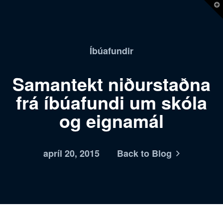
T
t
W
Íbúafundir
Samantekt niðurstaðna
frá íbúafundi um skóla
og eignamál
apríl 20, 2015
Back to Blog