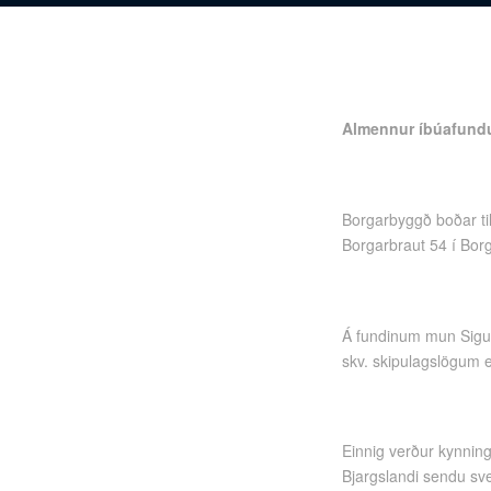
Almennur íbúafundu
Borgarbyggð boðar ti
Borgarbraut 54 í Borg
Á fundinum mun Sigur
skv. skipulagslögum en
Einnig verður kynnin
Bjargslandi sendu svei