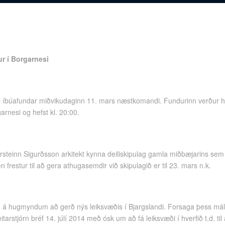
r í Borgarnesi
l íbúafundar miðvikudaginn 11. mars næstkomandi. Fundurinn verður hal
arnesi og hefst kl. 20:00.
steinn Sigurðsson arkitekt kynna deiliskipulag gamla miðbæjarins sem 
 frestur til að gera athugasemdir við skipulagið er til 23. mars n.k.
g á hugmyndum að gerð nýs leiksvæðis í Bjargslandi. Forsaga þess máls
tarstjórn bréf 14. júlí 2014 með ósk um að fá leiksvæði í hverfið t.d. til