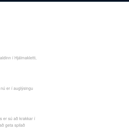
dinn í Hjálmakletti,
nú er í auglýsingu
 er sú að krakkar í
 að geta spilað