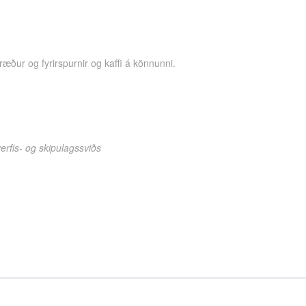
ræður og fyrirspurnir og kaffi á könnunni.
fis- og skipulagssviðs