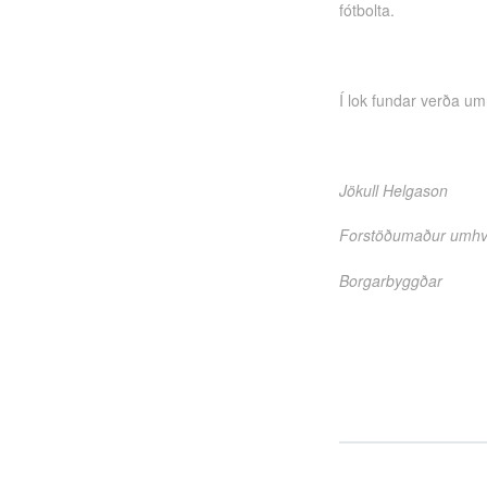
fótbolta.
Í lok fundar verða um
Jökull Helgason
Forstöðumaður umhver
Borgarbyggðar