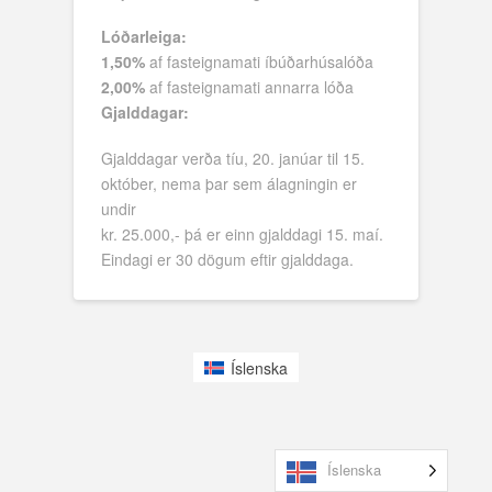
Lóðarleiga:
1,50%
af fasteignamati íbúðarhúsalóða
2,00%
af fasteignamati annarra lóða
Gjalddagar:
Gjalddagar verða tíu, 20. janúar til 15.
október, nema þar sem álagningin er
undir
kr. 25.000,- þá er einn gjalddagi 15. maí.
Eindagi er 30 dögum eftir gjalddaga.
Íslenska
Íslenska