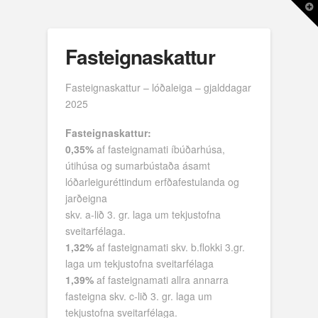
T
t
W
Fasteignaskattur
Fasteignaskattur – lóðaleiga – gjalddagar
2025
Fasteignaskattur:
0,35%
af fasteignamati íbúðarhúsa,
útihúsa og sumarbústaða ásamt
lóðarleiguréttindum erfðafestulanda og
jarðeigna
skv. a-lið 3. gr. laga um tekjustofna
sveitarfélaga.
1,32%
af fasteignamati skv. b.flokki 3.gr.
laga um tekjustofna sveitarfélaga
1,39%
af fasteignamati allra annarra
fasteigna skv. c-lið 3. gr. laga um
tekjustofna sveitarfélaga.