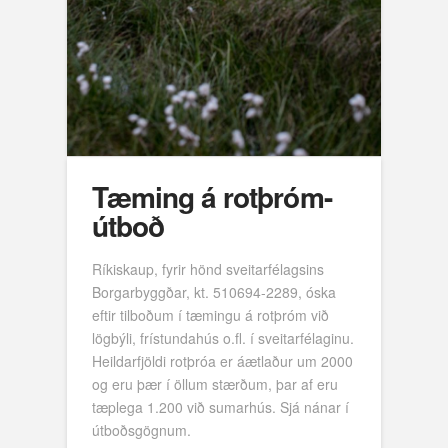
Tæming á rotþróm-
útboð
Ríkiskaup, fyrir hönd sveitarfélagsins
Borgarbyggðar, kt. 510694-2289, óska
eftir tilboðum í tæmingu á rotþróm við
lögbýli, frístundahús o.fl. í sveitarfélaginu.
Heildarfjöldi rotþróa er áætlaður um 2000
og eru þær í öllum stærðum, þar af eru
tæplega 1.200 við sumarhús. Sjá nánar í
útboðsgögnum.