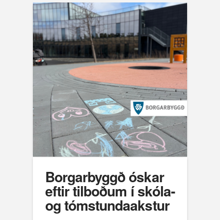
Borgarbyggð óskar
eftir tilboðum í skóla-
og tómstundaakstur