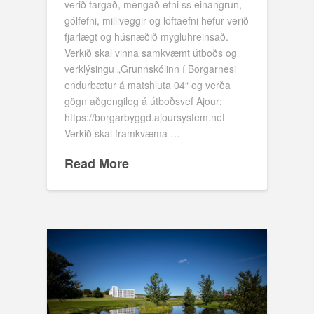
verið fargað, mengað efni ss einangrun,
gólfefni, milliveggir og loftaefni hefur verið
fjarlægt og húsnæðið mygluhreinsað.
Verkið skal vinna samkvæmt útboðs og
verklýsingu „Grunnskólinn í Borgarnesi
endurbætur á matshluta 04“ og verða
gögn aðgengileg á útboðsvef Ajour:
https://borgarbyggd.ajoursystem.net
Verkið skal framkvæma …
Read More