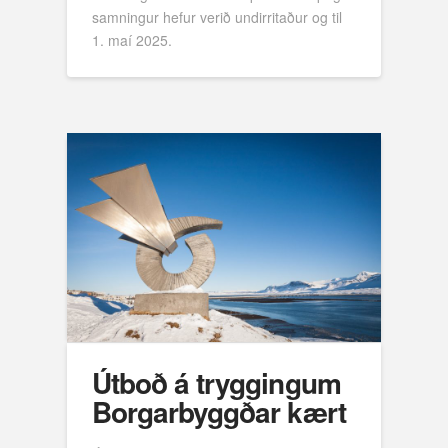
samningur hefur verið undirritaður og til
1. maí 2025.
Útboð á tryggingum
Borgarbyggðar kært