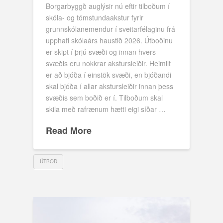
Borgarbyggð auglýsir nú eftir tilboðum í
skóla- og tómstundaakstur fyrir
grunnskólanemendur í sveitarfélaginu frá
upphafi skólaárs haustið 2026. Útboðinu
er skipt í þrjú svæði og innan hvers
svæðis eru nokkrar akstursleiðir. Heimilt
er að bjóða í einstök svæði, en bjóðandi
skal bjóða í allar akstursleiðir innan þess
svæðis sem boðið er í. Tilboðum skal
skila með rafrænum hætti eigi síðar …
Read More
ÚTBOÐ