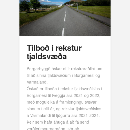
Tilboð í rekstur
tjaldsvæða
Borgarbyggð óskar eftir rekstraraðila/-um
til að sinna tjaldsvæðum í Borgarnesi og
Varmalandi.
Óskað er tilboða í rekstur tjaldsvæðisins í
Borgarnesi til tveggja ára 2021 og 2022,
með möguleika á framlengingu tvisvar
sinnum í eitt ár, og rekstur tjaldsvæðisins
á Varmalandi til fjögurra ára 2021-2024.
Þeir sem hafa áhuga á að fá send
verðfyrirspurnargögn, sér að