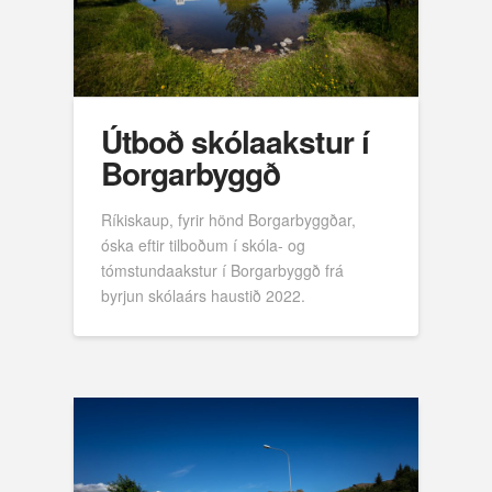
Útboð skólaakstur í
Borgarbyggð
Ríkiskaup, fyrir hönd Borgarbyggðar,
óska eftir tilboðum í skóla- og
tómstundaakstur í Borgarbyggð frá
byrjun skólaárs haustið 2022.