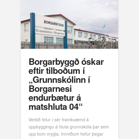
Borgarbyggð óskar
eftir tilboðum í
„Grunnskólinn í
Borgarnesi
endurbætur á
matshluta 04“
Verkið felur í sér framkvæmd á
uppbyggingu á hluta grunnskóla þar sem
upp kom mygla. Innviðum hefur þegar