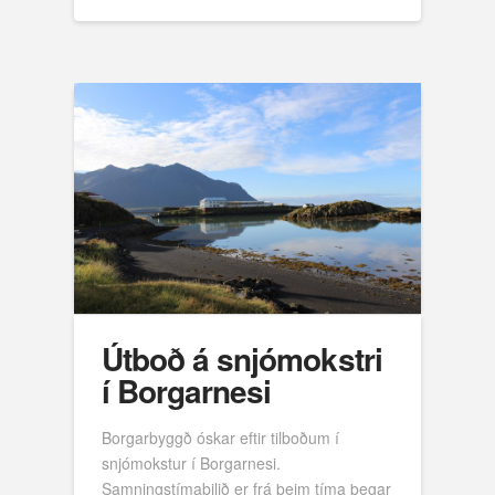
Útboð á snjómokstri
í Borgarnesi
Borgarbyggð óskar eftir tilboðum í
snjómokstur í Borgarnesi.
Samningstímabilið er frá þeim tíma þegar