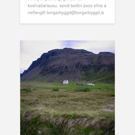
kostnaðarlausu, sendi beiðni þess efnis á
netfangið borgarbyggd@borgarbyggd.is