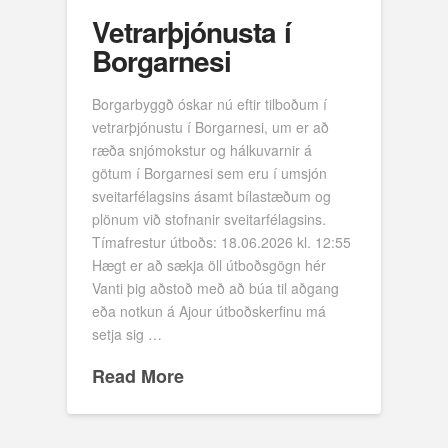
Vetrarþjónusta í
Borgarnesi
Borgarbyggð óskar nú eftir tilboðum í
vetrarþjónustu í Borgarnesi, um er að
ræða snjómokstur og hálkuvarnir á
götum í Borgarnesi sem eru í umsjón
sveitarfélagsins ásamt bílastæðum og
plönum við stofnanir sveitarfélagsins.
Tímafrestur útboðs: 18.06.2026 kl. 12:55
Hægt er að sækja öll útboðsgögn hér
Vanti þig aðstoð með að búa til aðgang
eða notkun á Ajour útboðskerfinu má
setja sig …
Read More