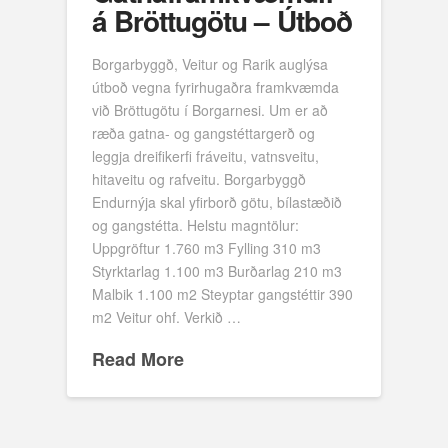
á Bröttugötu – Útboð
Borgarbyggð, Veitur og Rarik auglýsa
útboð vegna fyrirhugaðra framkvæmda
við Bröttugötu í Borgarnesi. Um er að
ræða gatna- og gangstéttargerð og
leggja dreifikerfi fráveitu, vatnsveitu,
hitaveitu og rafveitu. Borgarbyggð
Endurnýja skal yfirborð götu, bílastæðið
og gangstétta. Helstu magntölur:
Uppgröftur 1.760 m3 Fylling 310 m3
Styrktarlag 1.100 m3 Burðarlag 210 m3
Malbik 1.100 m2 Steyptar gangstéttir 390
m2 Veitur ohf. Verkið …
Read More