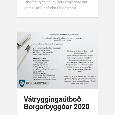
Útboð á tryggingum Borgarbyggðar var
kært til kærunefndar útboðsmála.
Vátryggingaútboð
Borgarbyggðar 2020