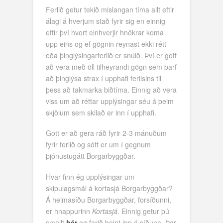
Ferlið getur tekið mislangan tíma allt eftir
álagi á hverjum stað fyrir sig en einnig
eftir því hvort einhverjir hnökrar koma
upp eins og ef gögnin reynast ekki rétt
eða þinglýsingarferlið er snúið. Því er gott
að vera með öll tilheyrandi gögn sem þarf
að þinglýsa strax í upphafi ferilsins til
þess að takmarka biðtíma. Einnig að vera
viss um að réttar upplýsingar séu á þeim
skjölum sem skilað er inn í upphafi.
Gott er að gera ráð fyrir 2-3 mánuðum
fyrir ferlið og sótt er um í gegnum
þjónustugátt Borgarbyggðar.
Hvar finn ég upplýsingar um
skipulagsmál á kortasjá Borgarbyggðar?
Á heimasíðu Borgarbyggðar, forsíðunni,
er hnappurinn
Kortasjá
. Einnig getur þú
smellt
hér
og farið beint inn á síðuna. Þar