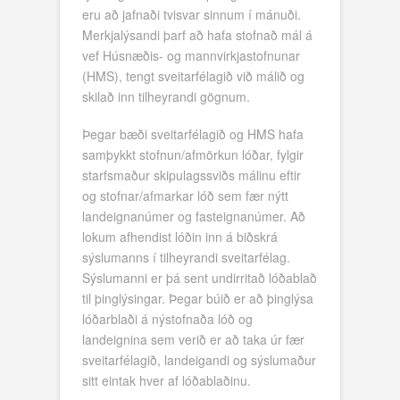
eru að jafnaði tvisvar sinnum í mánuði.
Merkjalýsandi þarf að hafa stofnað mál á
vef Húsnæðis- og mannvirkjastofnunar
(HMS), tengt sveitarfélagið við málið og
skilað inn tilheyrandi gögnum.
Þegar bæði sveitarfélagið og HMS hafa
samþykkt stofnun/afmörkun lóðar, fylgir
starfsmaður skipulagssviðs málinu eftir
og stofnar/afmarkar lóð sem fær nýtt
landeignanúmer og fasteignanúmer. Að
lokum afhendist lóðin inn á biðskrá
sýslumanns í tilheyrandi sveitarfélag.
Sýslumanni er þá sent undirritað lóðablað
til þinglýsingar. Þegar búið er að þinglýsa
lóðarblaði á nýstofnaða lóð og
landeignina sem verið er að taka úr fær
sveitarfélagið, landeigandi og sýslumaður
sitt eintak hver af lóðablaðinu.