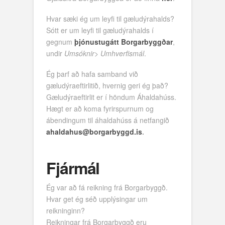
Hvar sæki ég um leyfi til gæludýrahalds?
Sótt er um leyfi til gæludýrahalds í
gegnum
þjónustugátt Borgarbyggðar
,
undir
Umsóknir
>
Umhverfismál
.
Ég þarf að hafa samband við
gæludýraeftirlitið, hvernig geri ég það?
Gæludýraeftirlit er í höndum Áhaldahúss.
Hægt er að koma fyrirspurnum og
ábendingum til áhaldahúss á netfangið
ahaldahus@borgarbyggd.is
.
Fjármál
Ég var að fá reikning frá Borgarbyggð.
Hvar get ég séð upplýsingar um
reikninginn?
Reikningar frá Borgarbyggð eru