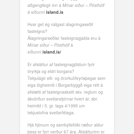
aðgengilegir inn á
Mínar síður – Pósthólf
á síðunni
island.is
Hvar get ég nálgast álagningaseðil
fasteigna?
Álagningarseðlar fasteignagjalda eru á
Mínar síður – Pósthólf
á
síðunni
island.is/
Er afsláttur af fasteignagjöldum fyrir
öryrkja og eldri borgara?
Tekjulágir elli- og örorkulífeyrisþegar sem
eiga lögheimili í Borgarbyggð eiga rétt á
afslætti af fasteignaskatti skv. reglum og
ákvörðun sveitarstjórnar hvert ár, sbr.
heimild í 5. gr. laga 4/1995 um
tekjustofna sveitarfélaga.
Hjá hjónum og sambýlisfólki ræður aldur
þess er fyrr verður 67 ára. Afslátturinn er