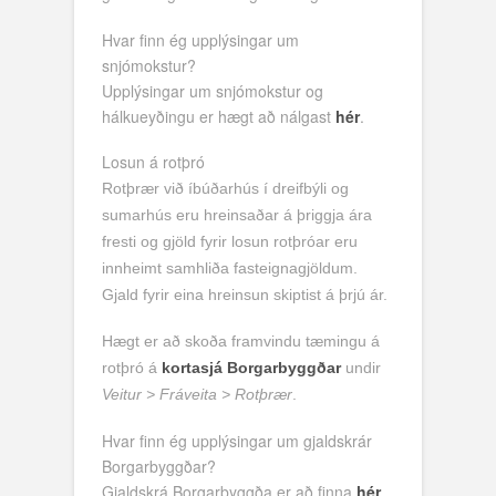
Hvar finn ég upplýsingar um
snjómokstur?
Upplýsingar um snjómokstur og
hálkueyðingu er hægt að nálgast
hér
.
Losun á rotþró
Rotþrær við íbúðarhús í dreifbýli og
sumarhús eru hreinsaðar á þriggja ára
fresti og gjöld fyrir losun rotþróar eru
innheimt samhliða fasteignagjöldum.
Gjald fyrir eina hreinsun skiptist á þrjú ár.
Hægt er að skoða framvindu tæmingu á
rotþró á
kortasjá Borgarbyggðar
undir
Veitur > Fráveita > Rotþrær
.
Hvar finn ég upplýsingar um gjaldskrár
Borgarbyggðar?
Gjaldskrá Borgarbyggða er að finna
hér
.