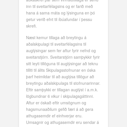
inn til sveitarfélagsins og er farið með
hana á sama máta og lýsinguna en þó
getur verið efnt til íbúafundar í þessu
skrefi.
Næst kemur tillaga að breytingu á
aðalskipulagi til sveitarfélagsins til
auglýsingar sem fer aftur fyrir nefnd og
sveitarstjórn. Sveitarstjórn samþykkir fyrir
sitt leyti tillöguna til auglýsingar að teknu
tilliti til álits Skipulagsstofnunar en óska
þarf heimildar til að auglýsa tillögur að
breytingu aðalskipulags til stofnunarinnar.
Eftir samþykki er tillagan auglýst í a.m.k.
lögbundnar 6 vikur í skipulagsgáttinni.
Aftur er óskað eftir umsögnum og
hagsmunaaðilum gefið færi á að gera
athugasemdir ef einhverjar eru.
Umsagnir og athugasemdir eru sendar á