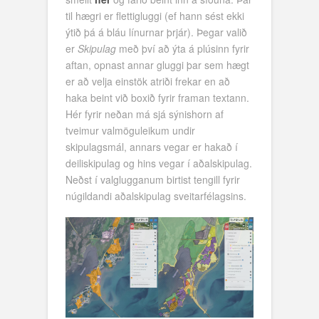
til hægri er flettigluggi (ef hann sést ekki
ýtið þá á bláu línurnar þrjár). Þegar valið
er
Skipulag
með því að ýta á plúsinn fyrir
aftan, opnast annar gluggi þar sem hægt
er að velja einstök atriði frekar en að
haka beint við boxið fyrir framan textann.
Hér fyrir neðan má sjá sýnishorn af
tveimur valmöguleikum undir
skipulagsmál, annars vegar er hakað í
deiliskipulag og hins vegar í aðalskipulag.
Neðst í valglugganum birtist tengill fyrir
núgildandi aðalskipulag sveitarfélagsins.