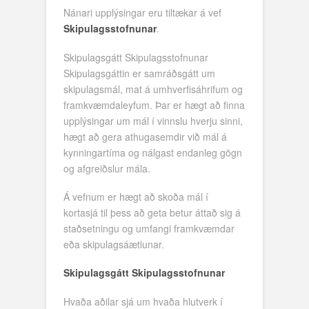
Nánari upplýsingar eru tiltækar á vef
Skipulagsstofnunar
.
Skipulagsgátt Skipulagsstofnunar
Skipulagsgáttin er samráðsgátt um
skipulagsmál, mat á umhverfisáhrifum og
framkvæmdaleyfum. Þar er hægt að finna
upplýsingar um mál í vinnslu hverju sinni,
hægt að gera athugasemdir við mál á
kynningartíma og nálgast endanleg gögn
og afgreiðslur mála.
Á vefnum er hægt að skoða mál í
kortasjá til þess að geta betur áttað sig á
staðsetningu og umfangi framkvæmdar
eða skipulagsáætlunar.
Skipulagsgátt Skipulagsstofnunar
Hvaða aðilar sjá um hvaða hlutverk í