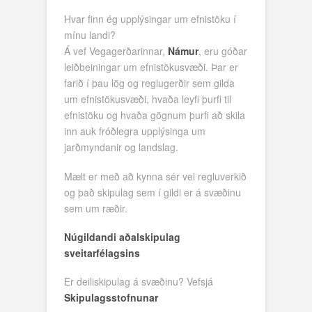
Hvar finn ég upplýsingar um efnistöku í
mínu landi?
Á vef Vegagerðarinnar,
Námur
, eru góðar
leiðbeiningar um efnistökusvæði. Þar er
farið í þau lög og reglugerðir sem gilda
um efnistökusvæði, hvaða leyfi þurfi til
efnistöku og hvaða gögnum þurfi að skila
inn auk fróðlegra upplýsinga um
jarðmyndanir og landslag.
Mælt er með að kynna sér vel regluverkið
og það skipulag sem í gildi er á svæðinu
sem um ræðir.
Núgildandi aðalskipulag
sveitarfélagsins
Er deiliskipulag á svæðinu? Vefsjá
Skipulagsstofnunar