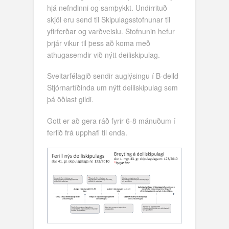
hjá nefndinni og samþykkt. Undirrituð
skjöl eru send til Skipulagsstofnunar til
yfirferðar og varðveislu. Stofnunin hefur
þrjár vikur til þess að koma með
athugasemdir við nýtt deiliskipulag.
Sveitarfélagið sendir auglýsingu í B-deild
Stjórnartíðinda um nýtt deiliskipulag sem
þá öðlast gildi.
Gott er að gera ráð fyrir 6-8 mánuðum í
ferlið frá upphafi til enda.