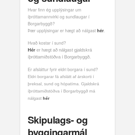
Hvar finn ég upplýsingar um
íþróttamannvirki og sundlaugar í
Borgarbyggð?
Þær upplýsingar er hægt að nálgast
hér
.
Hvað kostar í sund?
Hér
er hægt að nálgast gjaldskrá
íþróttamiðstöðva í Borgarbyggð.
Er afsláttur fyrir eldri borgara í sund?
Eldri borgarar fá afslátt af árskorti í
þreksal, sund og hópatíma. Gjaldskrá
íþróttamiðstöðva í Borgarbyggð má
nálgast
hér
Skipulags- og
byggingarmál