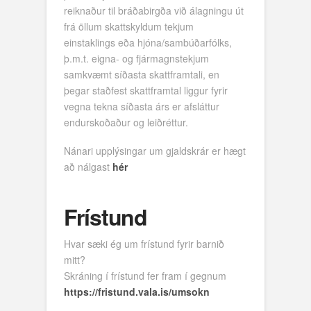
reiknaður til bráðabirgða við álagningu út
frá öllum skattskyldum tekjum
einstaklings eða hjóna/sambúðarfólks,
þ.m.t. eigna- og fjármagnstekjum
samkvæmt síðasta skattframtali, en
þegar staðfest skattframtal liggur fyrir
vegna tekna síðasta árs er afsláttur
endurskoðaður og leiðréttur.
Nánari upplýsingar um gjaldskrár er hægt
að nálgast
hér
Frístund
Hvar sæki ég um frístund fyrir barnið
mitt?
Skráning í frístund fer fram í gegnum
https://fristund.vala.is/umsokn