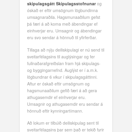
skipulagsgátt Skipulagsstofnunar
og
óskað er eftir umsögnum lögbundinna
umsagnaraðila. Hagsmunaaðilum gefst
þá færi á að koma með ábendingar ef
einhverjar eru. Umsagnir og ábendingar
eru svo sendar á hönnuð til yfirferðar.
Tillaga að nýju deiliskipulagi er nú send til
sveitarfélagsins til auglýsingar og fer
fullnaðarafgreiðslan fram hjá skipulags-
og byggingarnefnd. Auglýst er í a.m.k.
lögbundnar 6 vikur í skipulagsgáttinni.
Aftur er óskað eftir umsögnum og
hagsmunaaðilum gefið færi á að gera
athugasemdir ef einhverjar eru.
Umsagnir og athugasemdir eru sendar á
hönnuð eftir kynningartímann.
Að lokum er tilbúið deiliskipulag sent til
sveitarfélagsins þar sem það er tekið fyrir