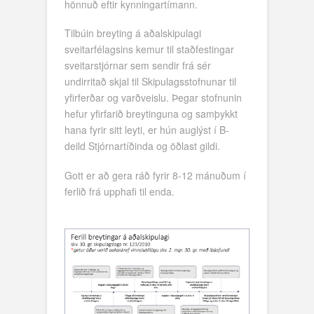
hönnuð eftir kynningartímann.
Tilbúin breyting á aðalskipulagi
sveitarfélagsins kemur til staðfestingar
sveitarstjórnar sem sendir frá sér
undirritað skjal til Skipulagsstofnunar til
yfirferðar og varðveislu. Þegar stofnunin
hefur yfirfarið breytinguna og samþykkt
hana fyrir sitt leyti, er hún auglýst í B-
deild Stjórnartíðinda og öðlast gildi.
Gott er að gera ráð fyrir 8-12 mánuðum í
ferlið frá upphafi til enda.