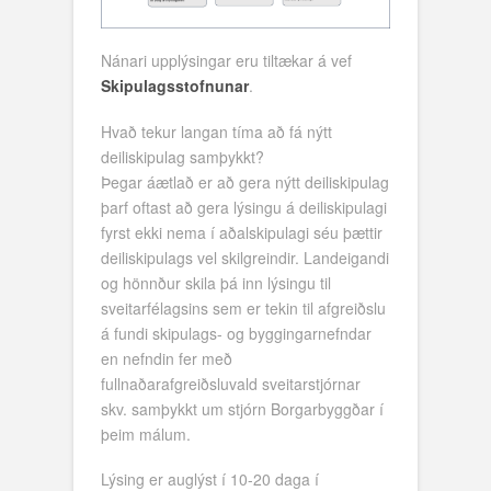
Nánari upplýsingar eru tiltækar á vef
Skipulagsstofnunar
.
Hvað tekur langan tíma að fá nýtt
deiliskipulag samþykkt?
Þegar áætlað er að gera nýtt deiliskipulag
þarf oftast að gera lýsingu á deiliskipulagi
fyrst ekki nema í aðalskipulagi séu þættir
deiliskipulags vel skilgreindir. Landeigandi
og hönnður skila þá inn lýsingu til
sveitarfélagsins sem er tekin til afgreiðslu
á fundi skipulags- og byggingarnefndar
en nefndin fer með
fullnaðarafgreiðsluvald sveitarstjórnar
skv. samþykkt um stjórn Borgarbyggðar í
þeim málum.
Lýsing er auglýst í 10-20 daga í