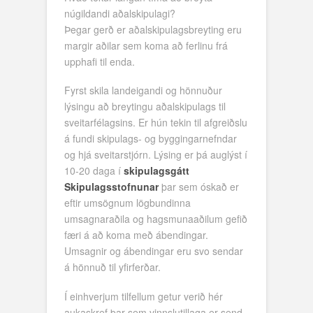
núgildandi aðalskipulagi?
Þegar gerð er aðalskipulagsbreyting eru
margir aðilar sem koma að ferlinu frá
upphafi til enda.
Fyrst skila landeigandi og hönnuður
lýsingu að breytingu aðalskipulags til
sveitarfélagsins. Er hún tekin til afgreiðslu
á fundi skipulags- og byggingarnefndar
og hjá sveitarstjórn. Lýsing er þá auglýst í
10-20 daga í
skipulagsgátt
Skipulagsstofnunar
þar sem óskað er
eftir umsögnum lögbundinna
umsagnaraðila og hagsmunaaðilum gefið
færi á að koma með ábendingar.
Umsagnir og ábendingar eru svo sendar
á hönnuð til yfirferðar.
Í einhverjum tilfellum getur verið hér
aukaskref þar sem vinnslutillaga er send