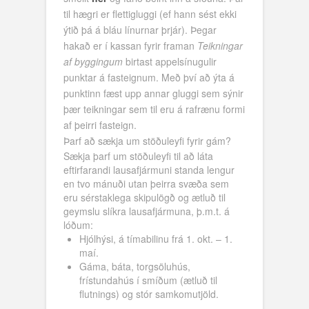
til hægri er flettigluggi (ef hann sést ekki
ýtið þá á bláu línurnar þrjár). Þegar
hakað er í kassan fyrir framan
Teikningar
af byggingum
birtast appelsínugulir
punktar á fasteignum. Með því að ýta á
punktinn fæst upp annar gluggi sem sýnir
þær teikningar sem til eru á rafrænu formi
af þeirri fasteign.
Þarf að sækja um stöðuleyfi fyrir gám?
Sækja þarf um stöðuleyfi til að láta
eftirfarandi lausafjármuni standa lengur
en tvo mánuði utan þeirra svæða sem
eru sérstaklega skipulögð og ætluð til
geymslu slíkra lausafjármuna, þ.m.t. á
lóðum:
Hjólhýsi, á tímabilinu frá 1. okt. – 1.
maí.
Gáma, báta, torgsöluhús,
frístundahús í smíðum (ætluð til
flutnings) og stór samkomutjöld.