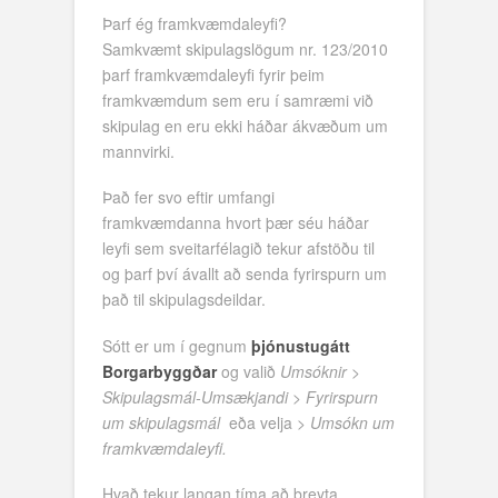
Þarf ég framkvæmdaleyfi?
Samkvæmt skipulagslögum nr. 123/2010
þarf framkvæmdaleyfi fyrir þeim
framkvæmdum sem eru í samræmi við
skipulag en eru ekki háðar ákvæðum um
mannvirki.
Það fer svo eftir umfangi
framkvæmdanna hvort þær séu háðar
leyfi sem sveitarfélagið tekur afstöðu til
og þarf því ávallt að senda fyrirspurn um
það til skipulagsdeildar.
Sótt er um í gegnum
þjónustugátt
Borgarbyggðar
og valið
Umsóknir
>
Skipulagsmál-Umsækjandi
>
Fyrirspurn
um skipulagsmál
eða velja >
Umsókn um
framkvæmdaleyfi.
Hvað tekur langan tíma að breyta