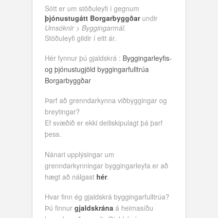
Sótt er um stöðuleyfi í gegnum
þjónustugátt Borgarbyggðar
undir
Umsóknir
>
Byggingarmál
.
Stöðuleyfi gildir í eitt ár.
Hér fynnur þú gjaldskrá :
Byggingarleyfis-
og þjónustugjöld byggingarfulltrúa
Borgarbyggðar
Þarf að grenndarkynna viðbyggingar og
breytingar?
Ef svæðið er ekki deiliskipulagt þá þarf
þess.
Nánari upplýsingar um
grenndarkynningar byggingarleyfa er að
hægt að nálgast
hér
.
Hvar finn ég gjaldskrá byggingarfulltrúa?
Þú finnur
gjaldskrána
á heimasíðu