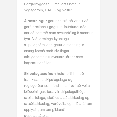
Borgarbyggðar, Umhverfisstofnun,
Vegagerðin, RARIK og Veitur.
Almenningur
getur komið að vinnu við
gerð áætlana í gegnum íbúafundi eða
annað samráð sem sveitarfélagið stendur
fyrir. Við formlega kynningu
skipulagsáætlana getur almenningur
einnig komið með skriflegar
athugasemdir til sveitarstjórnar sem
hagsmunaaðilar.
Skipulagsstofnun
hefur eftirlit með
framkvæmd skipulagslaga og -
reglugerðar sem felst m.a. í því að veita
leiðbeiningar, fara yfir skipulagstillögur
sveitarfélaga, staðfesta aðalskipulag og
svæðisskipulag, varðveita og miðla áfram
upplýsingum um gildandi
skipulagsáætlanir.