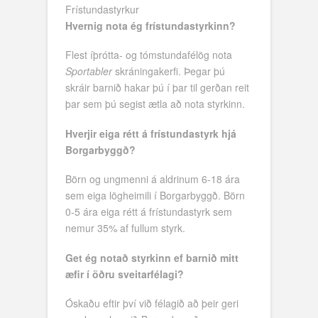
Frístundastyrkur
Hvernig nota ég frístundastyrkinn?
Flest íþrótta- og tómstundafélög nota
Sportabler
skráningakerfi. Þegar þú
skráir barnið hakar þú í þar til gerðan reit
þar sem þú segist ætla að nota styrkinn.
Hverjir eiga rétt á frístundastyrk hjá
Borgarbyggð?
Börn og ungmenni á aldrinum 6-18 ára
sem eiga lögheimili í Borgarbyggð. Börn
0-5 ára eiga rétt á frístundastyrk sem
nemur 35% af fullum styrk.
Get ég notað styrkinn ef barnið mitt
æfir í öðru sveitarfélagi?
Óskaðu eftir því við félagið að þeir geri