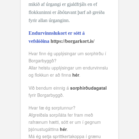
mikið af úrgangi er gjaldfrjáls en ef
flokkuninni er ábótavant þarf að greiða
fyrir allan úrganginn.
Endurvinnslukort er sótt á
vefslóðina
https://borgarkort.is/
Hvar finn ég upplýsingar um sorphirðu í
Borgarbyggð?
Allar helstu upplýsingar um endurvinnslu
og flokkun er að finna
hér
.
Við bendum einnig á
sorphirðudagatal
fyrir Borgarbyggð.
Hvar fæ ég sorptunnur?
Afgreiðsla sorpíláta fer fram með
rafrænum hætti, sótt er um í gegnum
þjónustugáttina
hér
.
Má ég setja sprittkertakoppa í grænu