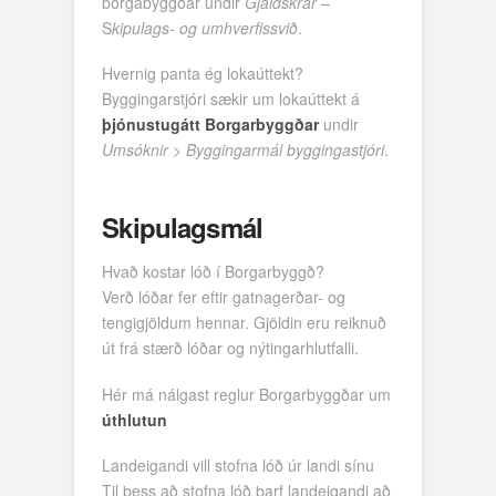
borgabyggðar undir
Gjaldskrár
–
S
kipulags- og umhverfissvið
.
Hvernig panta ég lokaúttekt?
Byggingarstjóri sækir um lokaúttekt á
þjónustugátt Borgarbyggðar
undir
Umsóknir
>
Byggingarmál byggingastjóri
.
Skipulagsmál
Hvað kostar lóð í Borgarbyggð?
Verð lóðar fer eftir gatnagerðar- og
tengigjöldum hennar. Gjöldin eru reiknuð
út frá stærð lóðar og nýtingarhlutfalli.
Hér má nálgast reglur Borgarbyggðar um
úthlutun
Landeigandi vill stofna lóð úr landi sínu
Til þess að stofna lóð þarf landeigandi að