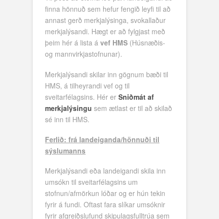
finna hönnuð sem hefur fengið leyfi til að
annast gerð merkjalýsinga, svokallaður
merkjalýsandi. Hægt er að fylgjast með
þeim hér á lista á
vef HMS
(Húsnæðis-
og mannvirkjastofnunar).
Merkjalýsandi skilar inn gögnum bæði til
HMS, á tilheyrandi vef og til
sveitarfélagsins. Hér er
Sniðmát af
merkjalýsingu
sem ætlast er til að skilað
sé inn til HMS.
Ferlið: frá landeiganda/hönnuði til
sýslumanns
Merkjalýsandi eða landeigandi skila inn
umsókn til sveitarfélagsins um
stofnun/afmörkun lóðar og er hún tekin
fyrir á fundi. Oftast fara slíkar umsóknir
fyrir afgreiðslufund skipulagsfulltrúa sem