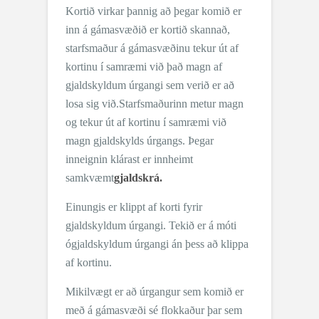
Kortið virkar þannig að þegar komið er
inn á gámasvæðið er kortið skannað,
starfsmaður á gámasvæðinu tekur út af
kortinu í samræmi við það magn af
gjaldskyldum úrgangi sem verið er að
losa sig við.
Starfsmaðurinn metur magn
og tekur út af kortinu í samræmi við
magn gjaldskylds úrgangs. Þegar
inneignin klárast er innheimt
samkvæmt
gjaldskrá.
Einungis er klippt af korti fyrir
gjaldskyldum úrgangi. Tekið er á móti
ógjaldskyldum úrgangi án þess að klippa
af kortinu.
Mikilvægt er að úrgangur sem komið er
með á gámasvæði sé flokkaður þar sem