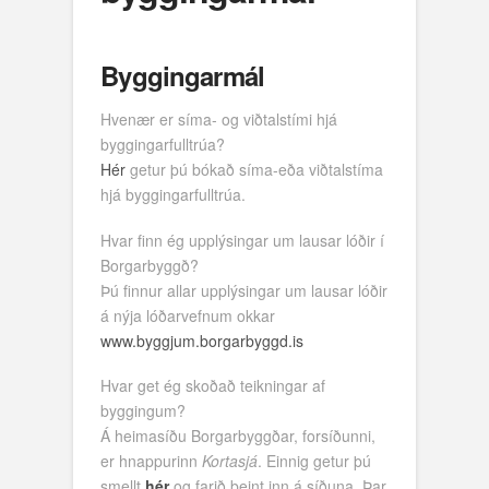
Byggingarmál
Hvenær er síma- og viðtalstími hjá
byggingarfulltrúa?
Hér
getur þú bókað síma-eða viðtalstíma
hjá byggingarfulltrúa.
Hvar finn ég upplýsingar um lausar lóðir í
Borgarbyggð?
Þú finnur allar upplýsingar um lausar lóðir
á nýja lóðarvefnum okkar
www.byggjum.borgarbyggd.is
Hvar get ég skoðað teikningar af
byggingum?
Á heimasíðu Borgarbyggðar, forsíðunni,
er hnappurinn
Kortasjá
. Einnig getur þú
smellt
hér
og farið beint inn á síðuna. Þar