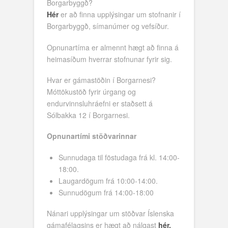
Borgarbyggð?
Hér
er að finna upplýsingar um stofnanir í
Borgarbyggð, símanúmer og vefsíður.
Opnunartíma er almennt hægt að finna á
heimasíðum hverrar stofnunar fyrir sig.
Hvar er gámastöðin í Borgarnesi?
Móttökustöð fyrir úrgang og
endurvinnsluhráefni er staðsett á
Sólbakka 12 í Borgarnesi.
Opnunartími stöðvarinnar
Sunnudaga til föstudaga frá kl. 14:00-
18:00.
Laugardögum frá 10:00-14:00.
Sunnudögum frá 14:00-18:00
Nánari upplýsingar um stöðvar Íslenska
gámafélagsins er hægt að nálgast
hér.