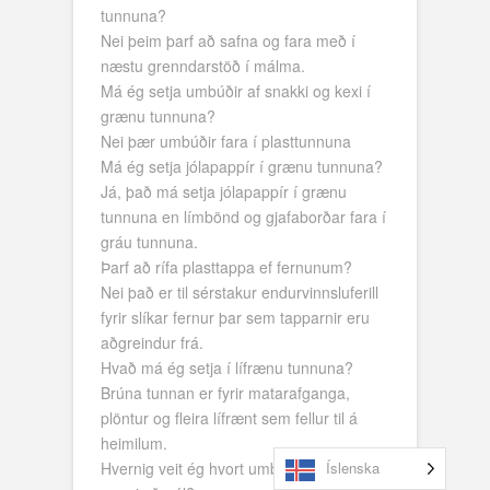
tunnuna?
Nei þeim þarf að safna og fara með í
næstu grenndarstöð í málma.
Má ég setja umbúðir af snakki og kexi í
grænu tunnuna?
Nei þær umbúðir fara í plasttunnuna
Má ég setja jólapappír í grænu tunnuna?
Já, það má setja jólapappír í grænu
tunnuna en límbönd og gjafaborðar fara í
gráu tunnuna.
Þarf að rífa plasttappa ef fernunum?
Nei það er til sérstakur endurvinnsluferill
fyrir slíkar fernur þar sem tapparnir eru
aðgreindur frá.
Hvað má ég setja í lífrænu tunnuna?
Brúna tunnan er fyrir matarafganga,
plöntur og fleira lífrænt sem fellur til á
heimilum.
Íslenska
Hvernig veit ég hvort umbúðir eru plast,