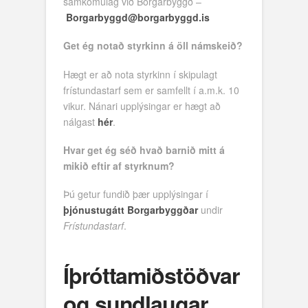
samkomulag við Borgarbyggð –
Borgarbyggd@borgarbyggd.is
Get ég notað styrkinn á öll námskeið?
Hægt er að nota styrkinn í skipulagt
frístundastarf sem er samfellt í a.m.k. 10
vikur. Nánari upplýsingar er hægt að
nálgast
hér
.
Hvar get ég séð hvað barnið mitt á
mikið eftir af styrknum?
Þú getur fundið þær upplýsingar í
þjónustugátt Borgarbyggðar
undir
Frístundastarf
.
Íþróttamiðstöðvar
og sundlaugar