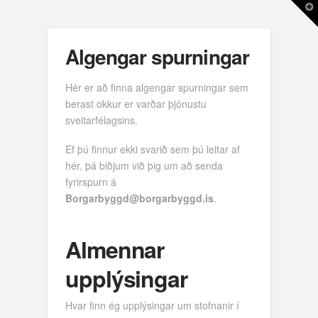
T
t
W
Algengar spurningar
Hér er að finna algengar spurningar sem
berast okkur er varðar þjónustu
sveitarfélagsins.
Ef þú finnur ekki svarið sem þú leitar af
hér, þá biðjum við þig um að senda
fyrirspurn á
Borgarbyggd@borgarbyggd.is
.
Almennar
upplýsingar
Hvar finn ég upplýsingar um stofnanir í