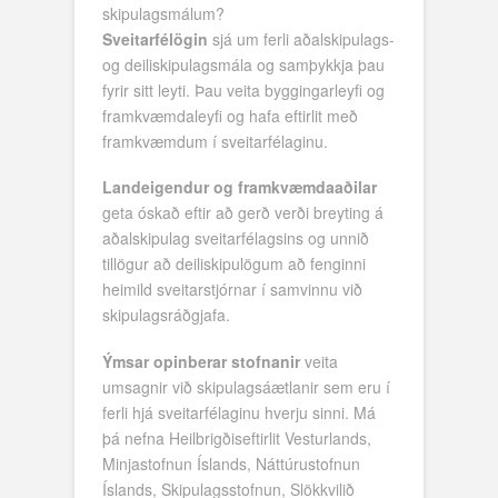
skipulagsmálum?
Sveitarfélögin
sjá um ferli aðalskipulags-
og deiliskipulagsmála og samþykkja þau
fyrir sitt leyti. Þau veita byggingarleyfi og
framkvæmdaleyfi og hafa eftirlit með
framkvæmdum í sveitarfélaginu.
Landeigendur og framkvæmdaaðilar
geta óskað eftir að gerð verði breyting á
aðalskipulag sveitarfélagsins og unnið
tillögur að deiliskipulögum að fenginni
heimild sveitarstjórnar í samvinnu við
skipulagsráðgjafa.
Ýmsar opinberar stofnanir
veita
umsagnir við skipulagsáætlanir sem eru í
ferli hjá sveitarfélaginu hverju sinni. Má
þá nefna Heilbrigðiseftirlit Vesturlands,
Minjastofnun Íslands, Náttúrustofnun
Íslands, Skipulagsstofnun, Slökkvilið