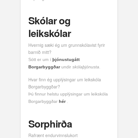
Skólar og
leikskólar
Hvernig sæki ég um grunnskólavist fyrir
barnið mitt?
Sótt er um í
þjónustugátt
Borgarbyggðar
undir
skólaþjónusta
.
Hvar finn ég upplýsingar um leikskóla
Borgarbyggðar?
Þú finnur helstu upplýsingar um leikskóla
Borgarbyggðar
hér
.
Sorphirða
Rafrænt endurvinnslukort