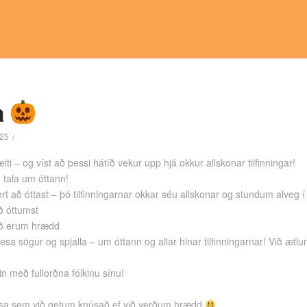
a
25
ti – og víst að þessi hátíð vekur upp hjá okkur allskonar tilfinningar!
ð tala um óttann!
t að óttast – þó tilfinningarnar okkar séu allskonar og stundum alveg í 
ð óttumst
ið erum hrædd
sa sögur og spjalla – um óttann og allar hinar tilfinningarnar! Við ætlu
in með fullorðna fólkinu sínu!
a sem við getum knúsað ef við verðum hrædd