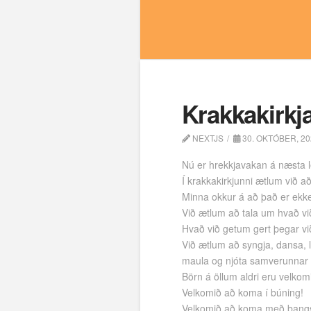
Krakkakirkj
NEXTJS
30. OKTÓBER, 20
Nú er hrekkjavakan á næsta lei
Í krakkakirkjunni ætlum við a
Minna okkur á að það er ekker
Við ætlum að tala um hvað vi
Hvað við getum gert þegar v
Við ætlum að syngja, dansa, le
maula og njóta samverunnar
Börn á öllum aldri eru velkom
Velkomið að koma í búning!
Velkomið að koma með bangs