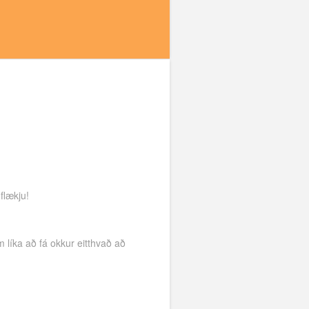
flækju!
m líka að fá okkur eitthvað að